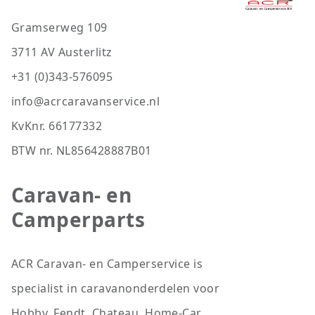
Gramserweg 109
3711 AV Austerlitz
+31 (0)343-576095
info@acrcaravanservice.nl
KvKnr. 66177332
BTW nr. NL856428887B01
Caravan- en
Camperparts
ACR Caravan- en Camperservice is
specialist in caravanonderdelen voor
Hobby, Fendt, Chateau, Home-Car,