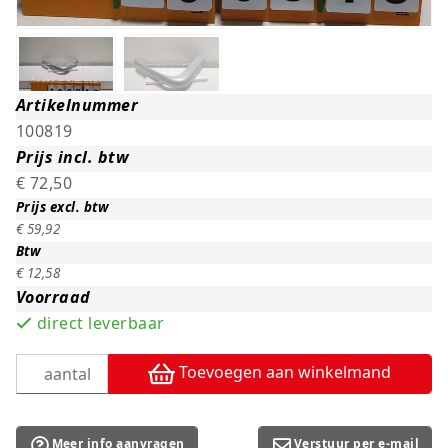
Artikelnummer
100819
Prijs incl. btw
€ 72,50
Prijs excl. btw
€ 59,92
Btw
€ 12,58
Voorraad
direct leverbaar
Toevoegen aan winkelmand
Meer info aanvragen
Verstuur per e-mail