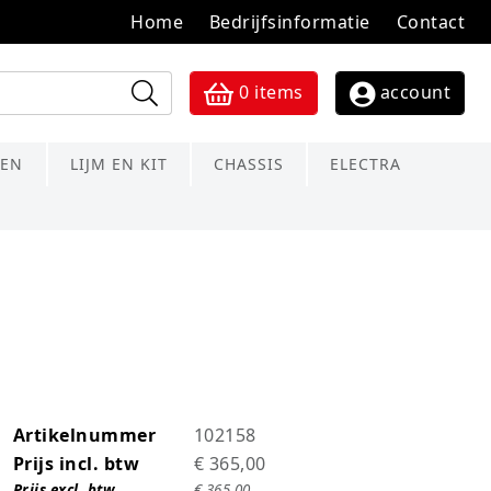
Home
Bedrijfsinformatie
Contact
0
items
account
TEN
LIJM EN KIT
CHASSIS
ELECTRA
Artikelnummer
102158
Prijs incl. btw
€ 365,00
Prijs excl. btw
€ 365,00