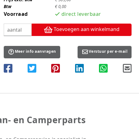
Btw
€ 0,00
Voorraad
direct leverbaar
Toevoegen aan winkelmand
Meer info aanvragen
Verstuur per e-mail
an- en Camperparts