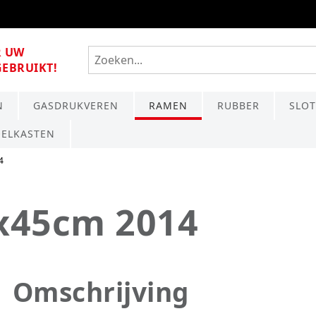
R UW
GEBRUIKT!
N
GASDRUKVEREN
RAMEN
RUBBER
SLO
OELKASTEN
4
x45cm 2014
Omschrijving